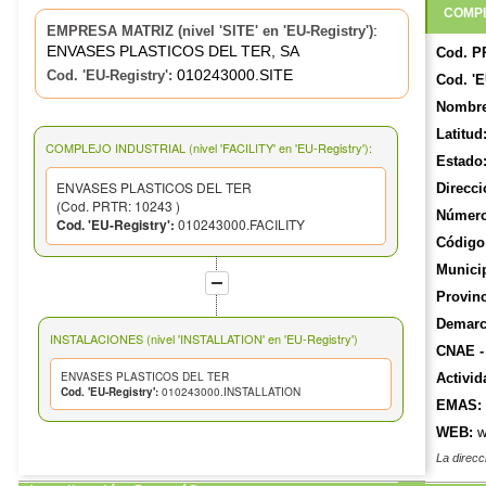
COMPL
:
EMPRESA MATRIZ (nivel 'SITE' en 'EU-Registry')
ENVASES PLASTICOS DEL TER, SA
Cod. P
010243000.SITE
Cod. 'EU-Registry':
Cod. 'E
Nombre
Latitud
COMPLEJO INDUSTRIAL (nivel 'FACILITY' en 'EU-Registry'):
Estado
ENVASES PLASTICOS DEL TER
Direcci
(Cod. PRTR: 10243 )
Número
Cod. 'EU-Registry':
010243000.FACILITY
Código 
Munici
Provinc
Demarca
INSTALACIONES (nivel 'INSTALLATION' en 'EU-Registry')
CNAE -
ENVASES PLASTICOS DEL TER
Activid
Cod. 'EU-Registry':
010243000.INSTALLATION
EMAS:
WEB:
w
La direcc
y actuali