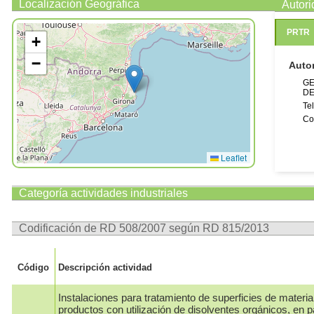
Localización Geográfica
Autor
PRTR
+
−
Auto
GE
DE
Te
Co
Leaflet
Categoría actividades industriales
Codificación de RD 508/2007 según RD 815/2013
Código
Descripción actividad
Instalaciones para tratamiento de superficies de materia
productos con utilización de disolventes orgánicos, en pa