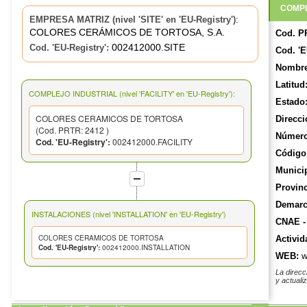
COMPL
:
EMPRESA MATRIZ (nivel 'SITE' en 'EU-Registry')
COLORES CERÁMICOS DE TORTOSA, S.A.
Cod. P
002412000.SITE
Cod. 'EU-Registry':
Cod. 'E
Nombre
Latitud
COMPLEJO INDUSTRIAL (nivel 'FACILITY' en 'EU-Registry'):
Estado
COLORES CERAMICOS DE TORTOSA
Direcci
(Cod. PRTR: 2412 )
Número
Cod. 'EU-Registry':
002412000.FACILITY
Código 
Munici
Provinc
Demarca
INSTALACIONES (nivel 'INSTALLATION' en 'EU-Registry')
CNAE -
COLORES CERAMICOS DE TORTOSA
Activid
Cod. 'EU-Registry':
002412000.INSTALLATION
WEB:
w
La direcc
y actuali