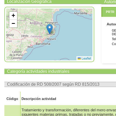
Localización Geográfica
Autor
PRTR
+
−
Auto
GE
DE
Te
Co
Leaflet
Categoría actividades industriales
Codificación de RD 508/2007 según RD 815/2013
Código
Descripción actividad
Tratamiento y transformación, diferentes del mero enva
siguientes materias primas, tratadas o no previamente, 