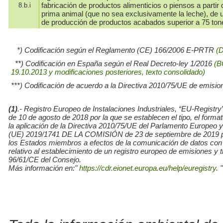
fabricación de productos alimenticios o piensos a partir 
8.b.i
prima animal (que no sea exclusivamente la leche), de
de producción de productos acabados superior a 75 ton
*) Codificación según el Reglamento (CE) 166/2006 E-PRTR
(
**) Codificación en España según el Real Decreto-ley 1/2016
(B
19.10.2013 y modificaciones posteriores, texto consolidado)
***) Codificación de acuerdo a la Directiva 2010/75/UE de emisio
(1)
.- Registro Europeo de Instalaciones Industriales, “EU-Re
de 10 de agosto de 2018 por la que se establecen el tipo, el for
la aplicación de la Directiva 2010/75/UE del Parlamento Europe
(UE) 2019/1741 DE LA COMISIÓN de 23 de septiembre de 2019 por l
los Estados miembros a efectos de la comunicación de datos con
relativo al establecimiento de un registro europeo de emisiones y
96/61/CE del Consejo.
Más información en:"
https://cdr.eionet.europa.eu/help/euregistry.
"