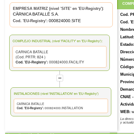
COMPL
:
EMPRESA MATRIZ (nivel 'SITE' en 'EU-Registry')
CÀRNICA BATALLÉ S.A.
Cod. P
000824000.SITE
Cod. 'EU-Registry':
Cod. 'E
Nombre
Latitud
COMPLEJO INDUSTRIAL (nivel 'FACILITY' en 'EU-Registry'):
Estado
CARNICA BATALLE
Direcci
(Cod. PRTR: 824 )
Número
Cod. 'EU-Registry':
000824000.FACILITY
Código 
Munici
Provinc
Demarca
INSTALACIONES (nivel 'INSTALLATION' en 'EU-Registry')
CNAE -
CARNICA BATALLE
Activid
Cod. 'EU-Registry':
000824000.INSTALLATION
WEB:
w
La direcc
y actuali