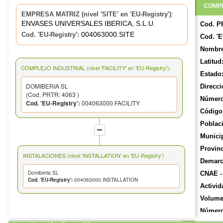
COMPL
:
EMPRESA MATRIZ (nivel 'SITE' en 'EU-Registry')
ENVASES UNIVERSALES IBERICA, S.L.U.
Cod. P
004063000.SITE
Cod. 'EU-Registry':
Cod. 'E
Nombre
Latitud
COMPLEJO INDUSTRIAL (nivel 'FACILITY' en 'EU-Registry'):
Estado
DOMIBERIA SL
Direcci
(Cod. PRTR: 4063 )
Número
Cod. 'EU-Registry':
004063000.FACILITY
Código 
Poblac
Munici
Provinc
INSTALACIONES (nivel 'INSTALLATION' en 'EU-Registry')
Demarca
Domiberia SL
CNAE -
Cod. 'EU-Registry':
004063000.INSTALLATION
Activid
Volume
Número