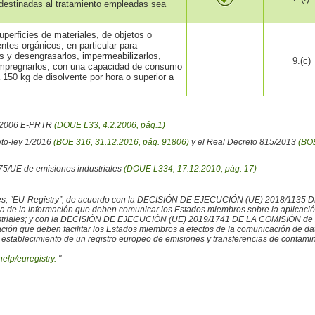
destinadas al tratamiento empleadas sea
uperficies de materiales, de objetos o
entes orgánicos, en particular para
os y desengrasarlos, impermeabilizarlos,
9.(c)
 impregnarlos, con una capacidad de consumo
 150 kg de disolvente por hora o superior a
6/2006 E-PRTR
(DOUE L33, 4.2.2006, pág.1)
eto-ley 1/2016
(BOE 316, 31.12.2016, pág. 91806)
y el Real Decreto 815/2013
(BOE
/75/UE de emisiones industriales
(DOUE L334, 17.12.2010, pág. 17)
iales, “EU-Registry”, de acuerdo con la DECISIÓN DE EJECUCIÓN (UE) 2018/1135 
ncia de la información que deben comunicar los Estados miembros sobre la aplicaci
ustriales; y con la DECISIÓN DE EJECUCIÓN (UE) 2019/1741 DE LA COMISIÓN de 2
rmación que deben facilitar los Estados miembros a efectos de la comunicación de 
 establecimiento de un registro europeo de emisiones y transferencias de contamina
help/euregistry.
"