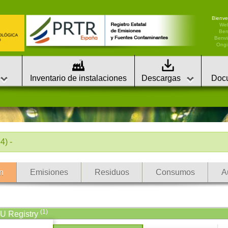
Bienve
We
Ben
Benvi
Ongi 
Inventario de instalaciones
Descargas
Doc
) -
n
Emisiones
Residuos
Consumos
A
(1)
EU Registry