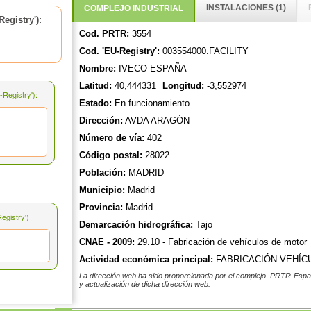
INSTALACIONES (1)
COMPLEJO INDUSTRIAL
:
egistry')
Cod. PRTR:
3554
Cod. 'EU-Registry':
003554000.FACILITY
Nombre:
IVECO ESPAÑA
Latitud:
40,444331
Longitud:
-3,552974
Registry'):
Estado:
En funcionamiento
Dirección:
AVDA ARAGÓN
Número de vía:
402
Código postal:
28022
Población:
MADRID
Municipio:
Madrid
Provincia:
Madrid
gistry')
Demarcación hidrográfica:
Tajo
CNAE - 2009:
29.10 - Fabricación de vehículos de motor
Actividad económica principal:
FABRICACIÓN VEHÍC
La dirección web ha sido proporcionada por el complejo. PRTR-Españ
y actualización de dicha dirección web.