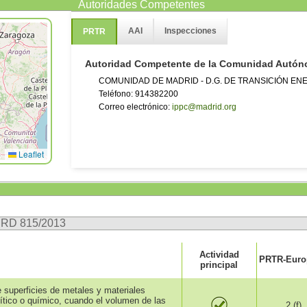
Autoridades Competentes
AAI
Inspecciones
PRTR
Autoridad Competente de la Comunidad Autó
COMUNIDAD DE MADRID - D.G. DE TRANSICIÓN EN
Teléfono: 914382200
Correo electrónico:
ippc@madrid.org
Leaflet
n RD 815/2013
Actividad
PRTR-Europ
principal
e superficies de metales y materiales
lítico o químico, cuando el volumen de las
2.(f)