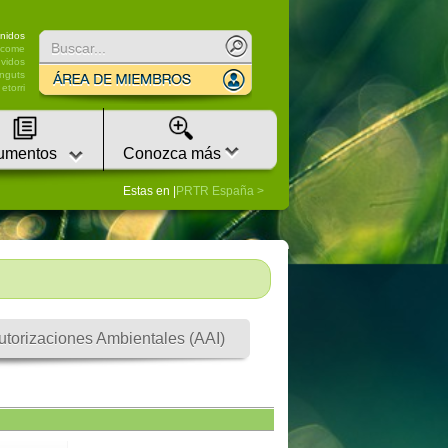
nidos
lcome
vidos
nguts
etorri
umentos
Conozca más
Estas en |
PRTR España
utorizaciones Ambientales (AAI)