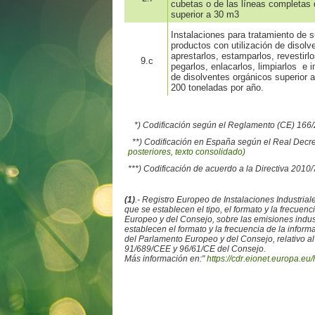
cubetas o de las líneas completas 
superior a 30 m3
Instalaciones para tratamiento de s
productos con utilización de disolv
aprestarlos, estamparlos, revestirl
9.c
pegarlos, enlacarlos, limpiarlos e
de disolventes orgánicos superior a
200 toneladas por año.
*) Codificación según el Reglamento (CE) 16
**) Codificación en España según el Real Decr
posteriores, texto consolidado)
***) Codificación de acuerdo a la Directiva 2010
(1)
.- Registro Europeo de Instalaciones Industr
que se establecen el tipo, el formato y la frecue
Europeo y del Consejo, sobre las emisiones ind
establecen el formato y la frecuencia de la info
del Parlamento Europeo y del Consejo, relativo al
91/689/CEE y 96/61/CE del Consejo.
Más información en:"
https://cdr.eionet.europa.eu/