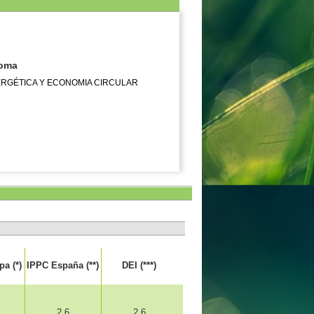
noma
ERGÉTICA Y ECONOMIA CIRCULAR
a (*)
IPPC España (**)
DEI (***)
2.6
2.6