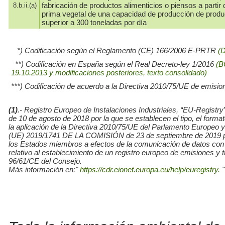
fabricación de productos alimenticios o piensos a partir 
8.b.ii.(a)
prima vegetal de una capacidad de producción de prod
superior a 300 toneladas por día
*) Codificación según el Reglamento (CE) 166/2006 E-PRTR
(
**) Codificación en España según el Real Decreto-ley 1/2016
(B
19.10.2013 y modificaciones posteriores, texto consolidado)
***) Codificación de acuerdo a la Directiva 2010/75/UE de emisio
(1)
.- Registro Europeo de Instalaciones Industriales, “EU-Re
de 10 de agosto de 2018 por la que se establecen el tipo, el for
la aplicación de la Directiva 2010/75/UE del Parlamento Europe
(UE) 2019/1741 DE LA COMISIÓN de 23 de septiembre de 2019 por l
los Estados miembros a efectos de la comunicación de datos con
relativo al establecimiento de un registro europeo de emisiones y
96/61/CE del Consejo.
Más información en:"
https://cdr.eionet.europa.eu/help/euregistry.
"