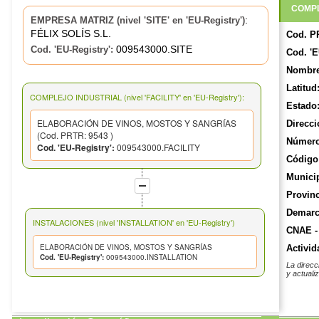
COMPL
:
EMPRESA MATRIZ (nivel 'SITE' en 'EU-Registry')
FÉLIX SOLÍS S.L.
Cod. P
009543000.SITE
Cod. 'EU-Registry':
Cod. 'E
Nombre
Latitud
COMPLEJO INDUSTRIAL (nivel 'FACILITY' en 'EU-Registry'):
Estado
ELABORACIÓN DE VINOS, MOSTOS Y SANGRÍAS
Direcci
(Cod. PRTR: 9543 )
Número
Cod. 'EU-Registry':
009543000.FACILITY
Código 
Munici
Provinc
Demarca
INSTALACIONES (nivel 'INSTALLATION' en 'EU-Registry')
CNAE -
ELABORACIÓN DE VINOS, MOSTOS Y SANGRÍAS
Activid
Cod. 'EU-Registry':
009543000.INSTALLATION
La direcc
y actuali