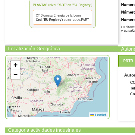
PLANTAS (nivel 'PART' en 'EU-Registry')
Número
Número
CT Biomasa Energía de la Loma
Cod. 'EU-Registry':
005513000.PART
Número 
La direcc
y actuali
Localización Geográfica
Autor
PRTR
+
−
Auto
CO
Te
Co
Leaflet
Categoría actividades industriales