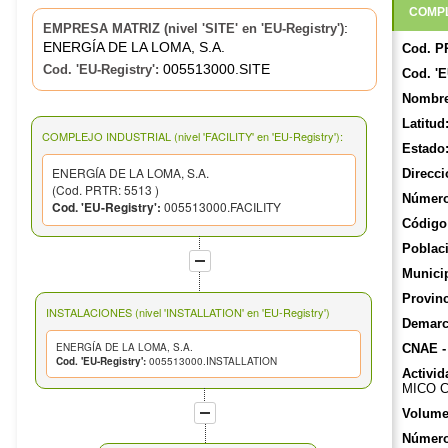
COMPL
:
EMPRESA MATRIZ (nivel 'SITE' en 'EU-Registry')
ENERGÍA DE LA LOMA, S.A.
Cod. P
005513000.SITE
Cod. 'EU-Registry':
Cod. 'E
Nombre
Latitud
COMPLEJO INDUSTRIAL (nivel 'FACILITY' en 'EU-Registry'):
Estado
ENERGÍA DE LA LOMA, S.A.
Direcci
(Cod. PRTR: 5513 )
Número
Cod. 'EU-Registry':
005513000.FACILITY
Código 
Poblac
Munici
Provinc
INSTALACIONES (nivel 'INSTALLATION' en 'EU-Registry')
Demarca
ENERGÍA DE LA LOMA, S.A.
CNAE -
Cod. 'EU-Registry':
005513000.INSTALLATION
Activid
MICO 
Volume
Número